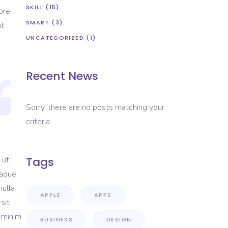
SKILL
(15)
ore
SMART
(3)
nt
UNCATEGORIZED
(1)
Recent News
Sorry, there are no posts matching your
criteria
 ut
Tags
eaque
nulla
APPLE
APPS
sit
d minim
BUSINESS
DESIGN