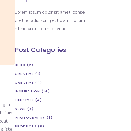
Lorem ipsum dolor sit amet, conse
ctetuer adipiscing elit diami nonum
nibhie vixtus euimos vitae.
Post Categories
BLOG
(2)
CREATIVE
(1)
CREATIVE
(4)
INSPIRATION
(14)
LIFESTYLE
(4)
magna
NEWS
(3)
t. Duis
PHOTOGRAPHY
(3)
ecat
PRODUCTS
(6)
is iste